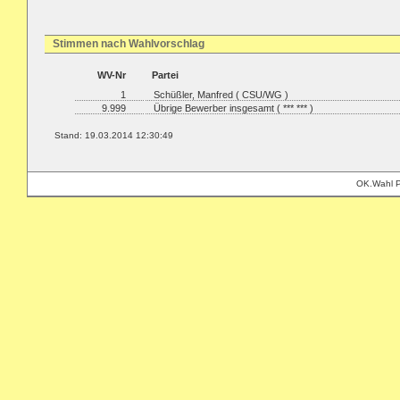
Stimmen nach Wahlvorschlag
WV-Nr
Partei
1
Schüßler, Manfred ( CSU/WG )
9.999
Übrige Bewerber insgesamt ( *** *** )
Stand: 19.03.2014 12:30:49
OK.Wahl P