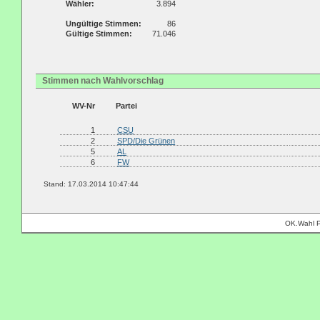
Wähler:
3.894
Ungültige Stimmen:
86
Gültige Stimmen:
71.046
Stimmen nach Wahlvorschlag
WV-Nr
Partei
1
CSU
2
SPD/Die Grünen
5
AL
6
FW
Stand: 17.03.2014 10:47:44
OK.Wahl P