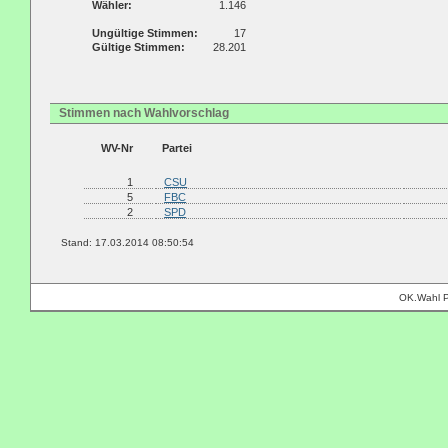
Wähler:
1.146
Ungültige Stimmen:
17
Gültige Stimmen:
28.201
Stimmen nach Wahlvorschlag
WV-Nr
Partei
1
CSU
5
FBC
2
SPD
Stand: 17.03.2014 08:50:54
OK.Wahl P