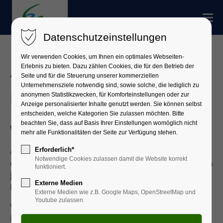
Datenschutzeinstellungen
Wir verwenden Cookies, um Ihnen ein optimales Webseiten-
Erlebnis zu bieten. Dazu zählen Cookies, die für den Betrieb der
Allgemeine Informationen zur
Seite und für die Steuerung unserer kommerziellen
Unternehmensziele notwendig sind, sowie solche, die lediglich zu
anonymen Statistikzwecken, für Komforteinstellungen oder zur
Landtags- und Bezirkswahl
Anzeige personalisierter Inhalte genutzt werden. Sie können selbst
entscheiden, welche Kategorien Sie zulassen möchten. Bitte
beachten Sie, dass auf Basis Ihrer Einstellungen womöglich nicht
Wer darf wählen?
mehr alle Funktionalitäten der Seite zur Verfügung stehen.
Erforderlich*
Am 08. Oktober 2023 wählen die Bürger in Bayern
Notwendige Cookies zulassen damit die Website korrekt
den 19. Bayerischen Landtag. Zur gleichen Zeit finden
funktioniert.
jeweils die Wahlen zum Bezirkstag in den 7
Externe Medien
Regierungsbezirken Bayerns statt.
Externe Medien wie z.B. Google Maps, OpenStreetMap und
Youtube zulassen.
Voraussetzung für das aktive Wahlrecht der Bürger
ist, dass sie das 18. Lebensjahr vollendet haben, und