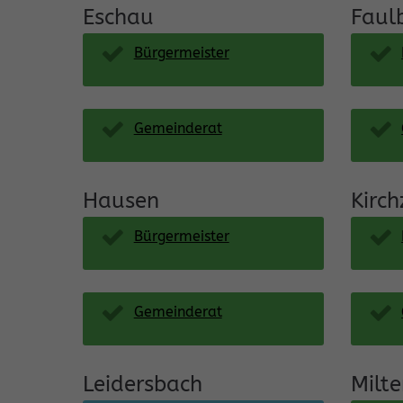
Eschau
Faul
Bürgermeister
Gemeinderat
Hausen
Kirch
Bürgermeister
Gemeinderat
Leidersbach
Milt