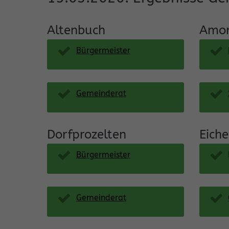
Altenbuch
Amor
Bürgermeister
Gemeinderat
Dorfprozelten
Eich
Bürgermeister
Gemeinderat