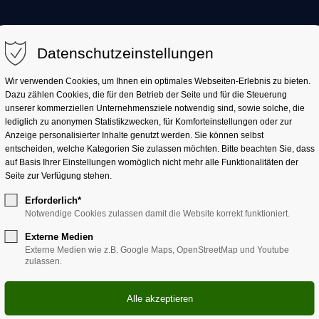
KOMMUNALWAHLEN
BUNDESTAGSWAHL
Datenschutzeinstellungen
Wir verwenden Cookies, um Ihnen ein optimales Webseiten-Erlebnis zu bieten.
Dazu zählen Cookies, die für den Betrieb der Seite und für die Steuerung
unserer kommerziellen Unternehmensziele notwendig sind, sowie solche, die
lediglich zu anonymen Statistikzwecken, für Komforteinstellungen oder zur
Anzeige personalisierter Inhalte genutzt werden. Sie können selbst
entscheiden, welche Kategorien Sie zulassen möchten. Bitte beachten Sie, dass
auf Basis Ihrer Einstellungen womöglich nicht mehr alle Funktionalitäten der
Seite zur Verfügung stehen.
Erforderlich*
sse Stichwahlen / Bürgeren
Notwendige Cookies zulassen damit die Website korrekt funktioniert.
Externe Medien
Externe Medien wie z.B. Google Maps, OpenStreetMap und Youtube
zulassen.
nheubach
Miltenberg
Bürgermeister Stichwahl
Bürgermeister Stic