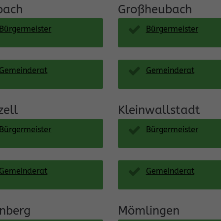
bach
Großheubach
Bürgermeister
Bürgermeister
Gemeinderat
Gemeinderat
zell
Kleinwallstadt
Bürgermeister
Bürgermeister
Gemeinderat
Gemeinderat
enberg
Mömlingen