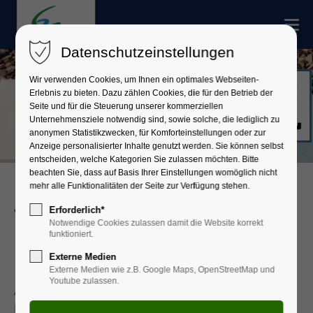
Datenschutzeinstellungen
Wir verwenden Cookies, um Ihnen ein optimales Webseiten-
Erlebnis zu bieten. Dazu zählen Cookies, die für den Betrieb der
Seite und für die Steuerung unserer kommerziellen
Unternehmensziele notwendig sind, sowie solche, die lediglich zu
anonymen Statistikzwecken, für Komforteinstellungen oder zur
Anzeige personalisierter Inhalte genutzt werden. Sie können selbst
entscheiden, welche Kategorien Sie zulassen möchten. Bitte
beachten Sie, dass auf Basis Ihrer Einstellungen womöglich nicht
mehr alle Funktionalitäten der Seite zur Verfügung stehen.
Wahlportal für den Landkreis
Erforderlich*
Notwendige Cookies zulassen damit die Website korrekt
funktioniert.
Miltenberg
Externe Medien
Externe Medien wie z.B. Google Maps, OpenStreetMap und
Youtube zulassen.
Auf unserer Internetseite finden Sie alle Infos und
Ergebnisse rund um die stattfindenden Wahlen und